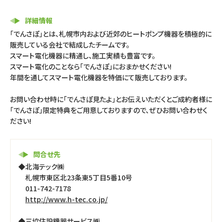
詳細情報
「でんさぽ」とは、札幌市内および近郊のヒートポンプ機器を積極的に
販売している会社で結成したチームです。
スマート電化機器に精通し、施工実績も豊富です。
スマート電化のことなら「でんさぽ」におまかせください!
年間を通してスマート電化機器を特価にて販売しております。
お問い合わせ時に「でんさぽ見たよ」とお伝えいただくとご成約者様に
「でんさぽ」限定特典をご用意しておりますので、ぜひお問い合わせく
ださい!
問合せ先
◆北海テック㈱
札幌市東区北23条東5丁目5番10号
011-742-7178
http://www.h-tec.co.jp/
◆三協住設機器サービス㈱