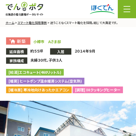
北海道の電化情報ポータルサイト
メニュー
ホーム
>
スマート電化採用事例
> 迷うことなくスマート電化を採用。総じて大満足です。
小樽市 Ａさま邸
約５５坪
２０１４年９月
延床面積
入居
夫婦３０代、子供３人
家族構成
[給湯]エコキュート(460リットル)
[暖房] ヒートポンプ温水暖房システム(空気熱)
[暖冷房] 寒冷地向けあったかエアコン
[調理] IHクッキングヒーター